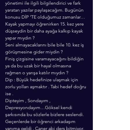
yönetimi ile ilgili bilgilendirici ve fark 
yaratan yazılar paylaşacağım. Bugünün  
konusu DİP ‘TE olduğumuz zamanlar…
Kayak yapmayı öğrenirken 15. kez yere 
düşseydin bir daha ayağa kalkıp kayak 
yapar mıydın ?
Seni almayacaklarını bile bile 10. kez iş 
görüşmesine gider miydin ?
Finiş çizgisine varamayacağını bildiğin 
ya da bu uzak bir hayal olmasına 
rağmen o yarışa katılır mıydın ?
Dip : Büyük hedefinize ulaşmak için 
zorlu yolları aşmaktır . Tabi hedef doğru 
ise .
Dipteyim , Sondayım , 
Depresyondayım…Göksel kendi 
şarkısında bu sözlerle bizlere seslendi. 
Geçenlerde bir öğrenci arkadaşım 
yanıma geldi . Caner abi ders bitmiyor, 