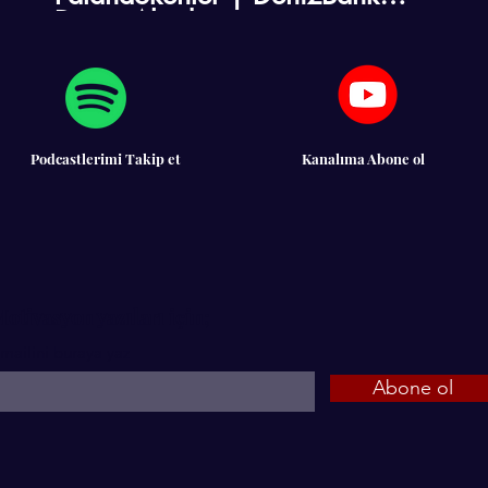
Deniz Akademi
Podcastlerimi Takip et
Kanalıma Abone ol
otivasyon yazıları için;
mailini buraya yaz
Abone ol