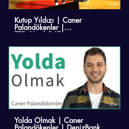
13:49
Kutup Yıldızı | Caner
Palandökenler |
TEDxYouth@ATA
14:04
Yolda Olmak | Caner
Palandökenler | DenizBank