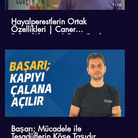
11:06
Hayalperestlerin Ortak
Özellikleri | Caner
Palandökenler | DenizBank
Deniz Akademi
04:17
Başarı; Mücadele ile
Tesadüflerin Köşe Taşıdır