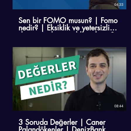
04:33
Sen bir FOMO musun? | Fomo
nedir? | Eksiklik ve yetersizlik
duygusundan nasıl kurtuluruz?
08:44
3 Soruda Değerler | Caner
Palandökenler | DenizBank