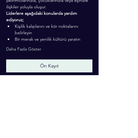
yatırımcılarınızla, çocuklarınızla veya eşinizle 
ilişkiler yoluyla oluşur.
Liderlere aşağıdaki konularda yardım 
ediyoruz;
Kişilik kalıplarını ve kör noktalarını 
belirleyin
Bir merak ve yenilik kültürü yaratın
Daha Fazla Göster
Ön Kayıt
Bu Etkinliği Paylaş
Motivasyon yazıları için;