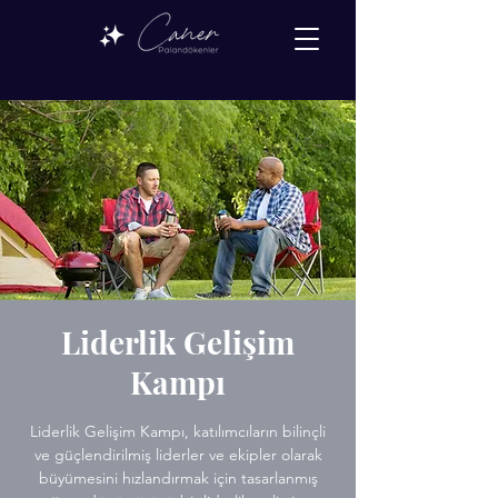
Liderlik Gelişim
Kampı
Liderlik Gelişim Kampı, katılımcıların bilinçli
ve güçlendirilmiş liderler ve ekipler olarak
büyümesini hızlandırmak için tasarlanmış